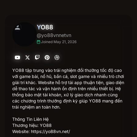
person
YO88
@yo88vnnetvn
Joined May 21, 2026
calendar_today
YO88 tập trung vào trải nghiệm đổi thưởng tốc độ cao
với game bài, nổ hũ, bắn cá, slot game và nhiều trò chơi
giải trí khác. Website hỗ trợ tải app thuận tiện, giao diện
dễ thao tác và vận hành ổn định trên nhiều thiết bị. Hệ
thống bảo mật tài khoản, xử lý giao dịch nhanh cùng
các chương trình thưởng định kỳ giúp YO88 mang đến
trải nghiệm an toàn hơn.
Thông Tin Liên Hệ
Thương hiệu: YO88