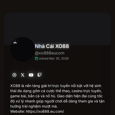
person
Nhà Cái XO88
@xo888eucom
Joined Mar 30, 2026
calendar_today
XO88 là nền tảng giải trí trực tuyến nổi bật với hệ sinh
thái đa dạng gồm cá cược thể thao, casino trực tuyến,
game bài, bắn cá và nổ hũ. Giao diện hiện đại cùng tốc
độ xử lý nhanh giúp người chơi dễ dàng tham gia và tận
hưởng trải nghiệm mượt mà.
Website: https://xo888.eu.com/