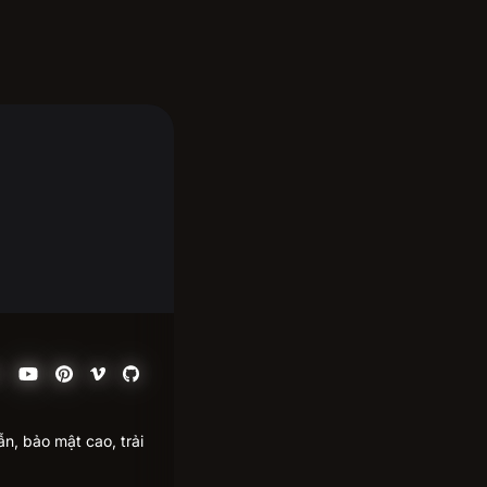
ẫn, bảo mật cao, trải