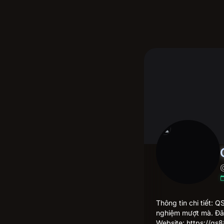
person
calendar_
Thông tin chi tiết: Q
nghiệm mượt mà. Đă
Website: https://qs