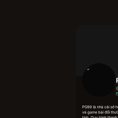
person
calendar_
PG99 là nhà cái sở h
và game bài đổi thưở
tính. Quy trình than