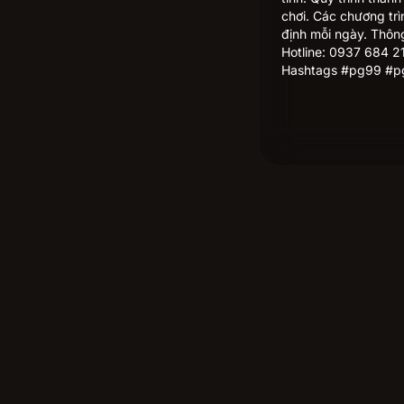
chơi. Các chương tr
định mỗi ngày. Thôn
Hotline: 0937 684 2
Hashtags #pg99 #p