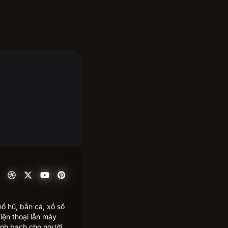
nổ hũ, bắn cá, xổ số
iện thoại lẫn máy
minh bạch cho người