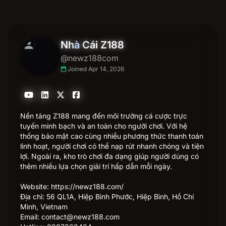
person
Nhà Cái Z188
@newz188com
Joined Apr 14, 2026
calendar_today
Nền tảng Z188 mang đến môi trường cá cược trực
tuyến minh bạch và an toàn cho người chơi. Với hệ
thống bảo mật cao cùng nhiều phương thức thanh toán
linh hoạt, người chơi có thể nạp rút nhanh chóng và tiện
lợi. Ngoài ra, kho trò chơi đa dạng giúp người dùng có
thêm nhiều lựa chọn giải trí hấp dẫn mỗi ngày.
Website: https://newz188.com/
Địa chỉ: 56 QL1A, Hiệp Bình Phước, Hiệp Bình, Hồ Chí
Minh, Vietnam
Email:
contact@newz188.com