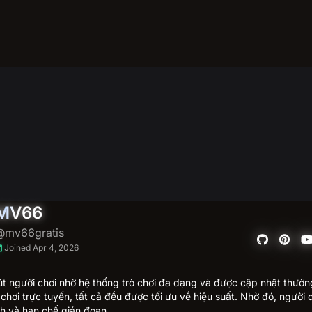
MV66
@mv66gratis
Joined Apr 4, 2026
today
t người chơi nhờ hệ thống trò chơi đa dạng và được cập nhật thườ
 chơi trực tuyến, tất cả đều được tối ưu về hiệu suất. Nhờ đó, người 
ịnh và hạn chế gián đoạn.