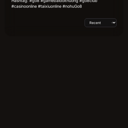
Hashtag: #go8 #gamebaidoithuong #go8club
#casinoonline #taixiuonline #nohuGo8