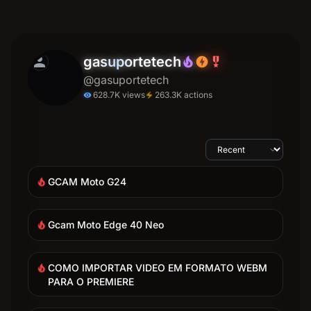
person
gasuportetech
local_fire_department
offline_bolt
military_tech
@gasuportetech
628.7K views
263.3K actions
electric_bolt
visibility
GCAM Moto G24
local_fire_department
Gcam Moto Edge 40 Neo
local_fire_department
COMO IMPORTAR VIDEO EM FORMATO WEBM
local_fire_department
PARA O PREMIERE