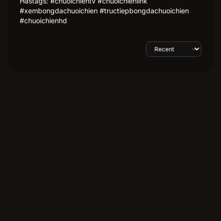
Hastags: #chuoichientv #chuoichienlink
#xembongdachuoichien #tructiepbongdachuoichien
#chuoichienhd