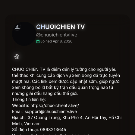
person
CHUOICHIEN TV
@chuoichientvlive
Joined Apr 8, 2026
calendar_today
CHUOICHIEN TV là điểm đến lý tưởng cho người yêu
thể thao khi cung cấp dịch vụ xem bóng đá trực tuyến
mượt mà. Các link xem được cập nhật sớm, giúp người
xem không bỏ lỡ bất kỳ trận đấu quan trọng nào từ
những giải đấu hàng đầu thế giới.
Thông tin liên hệ:
Website: https://chuoichientv.live/
Email:
support@chuoichientv.live
Địa chỉ: 37 Quang Trung, Khu Phố 4, An Hội Tây, Hồ Chí
Minh, Vietnam
Số điện thoại: 0868213645