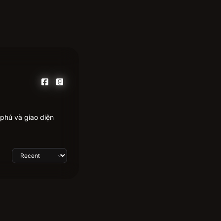
 phú và giao diện