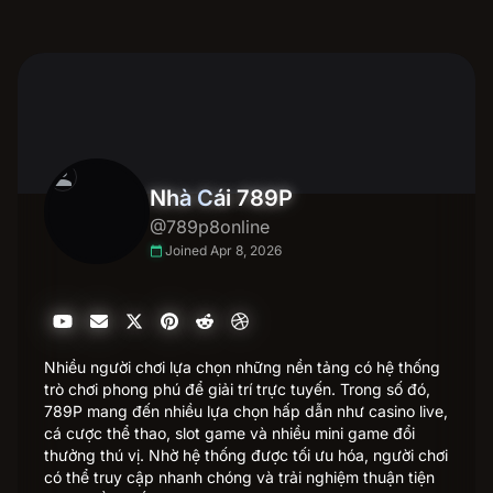
person
Nhà Cái 789P
@789p8online
Joined Apr 8, 2026
calendar_today
Nhiều người chơi lựa chọn những nền tảng có hệ thống
trò chơi phong phú để giải trí trực tuyến. Trong số đó,
789P mang đến nhiều lựa chọn hấp dẫn như casino live,
cá cược thể thao, slot game và nhiều mini game đổi
thưởng thú vị. Nhờ hệ thống được tối ưu hóa, người chơi
có thể truy cập nhanh chóng và trải nghiệm thuận tiện