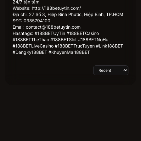
24/7 tận tâm.
Website: http://188betuytin.com/
Địa chỉ: 27 Số 3, Hiệp Bình Phước, Hiệp Bình, TP.HCM
SĐT: 0385794100
Email:
contact@188betuytin.com
Hashtags: #188BETUyTin #188BETCasino
#188BETTheThao #188BETSlot #188BETNoHu
#188BETLiveCasino #188BETTrucTuyen #Link188BET
#DangKy188BET #KhuyenMai188BET