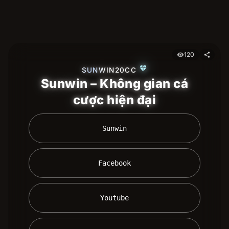
120
visibility
share
diamond
SUNWIN20CC
Sunwin – Không gian cá
cược hiện đại
 Sunwin 
 Facebook 
 Youtube 