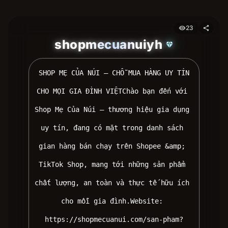
23
visibility
share
shopmecuanuiyh
diamond
 SHOP MẸ CỦA NÚI – CHỖ MUA HÀNG UY TÍN 
CHO MỌI GIA ĐÌNH VIỆTChào bạn đến với 
Shop Mẹ Của Núi – thương hiệu gia dụng 
uy tín, đang có mặt trong danh sách 
gian hàng bán chạy trên Shopee &amp; 
TikTok Shop, mang tới những sản phẩm 
chất lượng, an toàn và thực tế hữu ích 
cho mỗi gia đình.Website: 
https://shopmecuanui.com/san-pham?