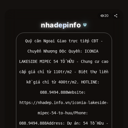
20
visibility
share
nhadepinfo
diamond
 Quỹ căn Ngoại Giao trực tiếp CĐT - 
Chuyển Nhượng Độc Quyền: ICONIA 
LAKESIDE MIPEC 54 TỐ HỮU - Chung cư cao 
cấp giá chỉ từ 110tr/m2 - Biệt thự liền 
kề giá chỉ từ 400tr/m2. HOTLINE: 
088.9494.888Website: 
https://nhadep.info.vn/iconia-lakeside-
mipec-54-to-huu/Phone: 
088.9494.888Address: Dự án: 54 Tố Hữu - 