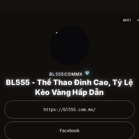
61
visibility
sh
person
diamond
BL555COMMX
BL555 - Thể Thao Đỉnh Cao, Tỷ Lệ
Kèo Vàng Hấp Dẫn
 https://bl555.com.mx/ 
 Facebook 