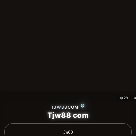
28
visibility
sh
diamond
TJW88COM
Tjw88 com
 JW88 