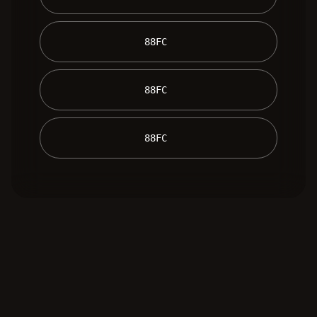
 88FC  
 88FC  
 88FC  