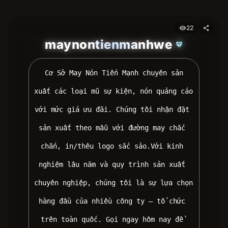
22
visibility
share
maynontienmanhwe
diamond
 Cơ Sở May Nón Tiến Mạnh chuyên sản 
xuất các loại mũ sự kiện, nón quảng cáo 
với mức giá ưu đãi. Chúng tôi nhận đặt 
sản xuất theo mẫu với đường may chắc 
chắn, in/thêu logo sắc sảo.Với kinh 
nghiệm lâu năm và quy trình sản xuất 
chuyên nghiệp, chúng tôi là sự lựa chọn 
hàng đầu của nhiều công ty – tổ chức 
trên toàn quốc. Gọi ngay hôm nay để 