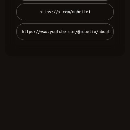
 https://x.com/mubetio1 
 https://www.youtube.com/@mubetio/about 